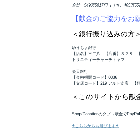
合計　549万5817円（うち、465万5525円
【献金のご協力をお
＜銀行振り込みの方
ゆうちょ銀行 
【店名】三二八　【店番】３２８　
トリニティーチャーチトヤマ　
楽天銀行　
【金融機関コード】0036
【支店コード】219 アルト支店　
＜このサイトから献金
Shop/Donationのタブ→献金でPa
♰こちらからも飛びます♰