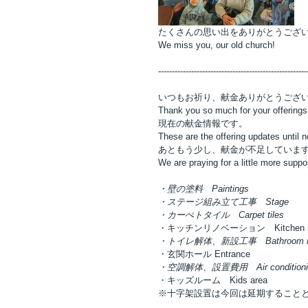
たくさんの思い出をありがとうござ
We miss you, our old church!
------------------------------------------------------
いつもお祈り、献金ありがとうござ
Thank you so much for your offerings
現在の献金情報です。
These are the offering updates until n
あともう少し、献金が不足しています
We are praying for a little more suppo
・壁の塗料　Paintings　　　　　　　　　  
・ステージ組み立て工事　Stage　　        
・カーぺトタイル　Carpet tiles　　　　　
・キッチンリノベーション　Kitchen renovat
・トイレ解体、新設工事　Bathroom reno
・玄関ホール Entrance　　　　               
・空調解体、設置費用　Air conditionin
・キッズルーム　Kids area　　　　　　　　
※十字架設置は今回は延期することとなりました　We 