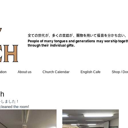
全ての世代が、多くの言語が、賜物を用いて福音を分かち合い
People of many tongues and generations may worship togethe
through their individual gifts.
ation
About us
Church Calendar
English Cafe
Shop / Do
ch
をしました！
cleaned the room!