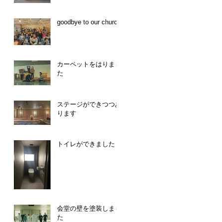
goodbye to our church
カーペットをはりまし
た
ステージができつつあ
ります
トイレができました
会堂の壁を塗装しまし
た