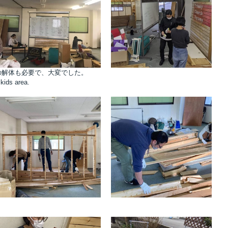
の解体も必要で、大変でした。
kids area.
。