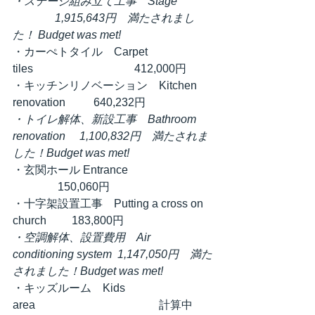
・ステージ組み立て工事　Stage　　    
               1,915,643円　満たされまし
た！ Budget was met!
・カーぺトタイル　Carpet 
tiles　　　　　  　          412,000円
・キッチンリノベーション　Kitchen 
renovation          640,232円　
・トイレ解体、新設工事　Bathroom 
renovation　 1,100,832円　満たされま
した！Budget was met!
・玄関ホール Entrance　　　　              
                150,060円
・十字架設置工事　Putting a cross on 
church　　 183,800円
・空調解体、設置費用　Air 
conditioning system  1,147,050円　満た
されました！Budget was met!
・キッズルーム　Kids 
area　　　　　　　　            計算中　